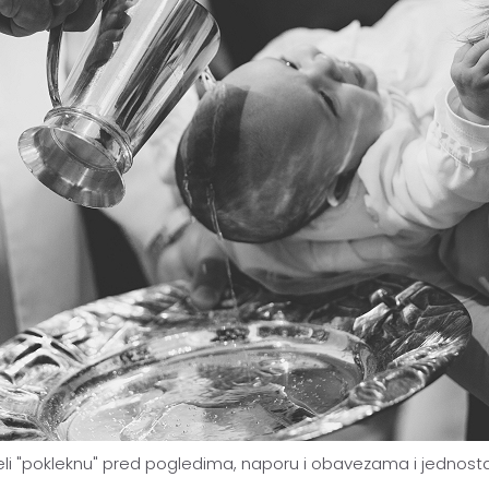
eli "pokleknu" pred pogledima, naporu i obavezama i jednosta
.