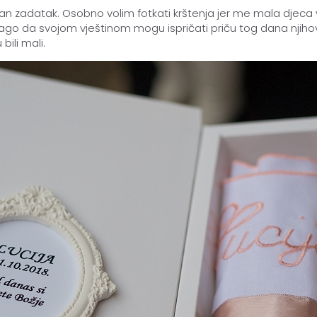
ežan zadatak. Osobno volim fotkati krštenja jer me mala djeca v
e drago da svojom vještinom mogu ispričati priču tog dana njiho
bili mali.