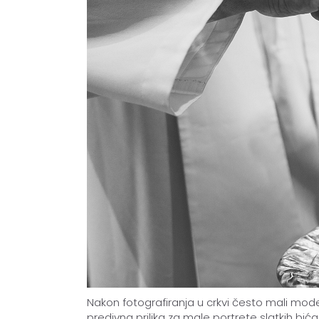
Nakon fotografiranja u crkvi često mali mod
predivna prilika za male portrete slatkih bića