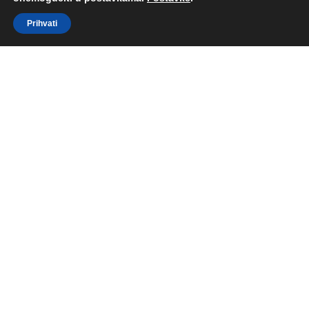
Prihvati
Diamond paketi
Premium paketi, vrhunske kvalitete i isporuke
Diamond MINI paket