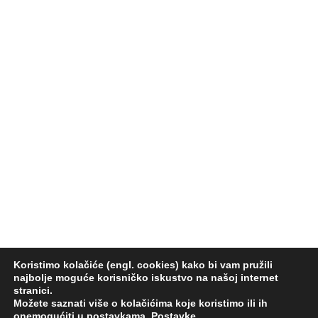
Koristimo kolačiće (engl. cookies) kako bi vam pružili
najbolje moguće korisničko iskustvo na našoj internet
stranici.
Možete saznati više o kolačićima koje koristimo ili ih
onemogućiti u postavkama.
Postavke
.