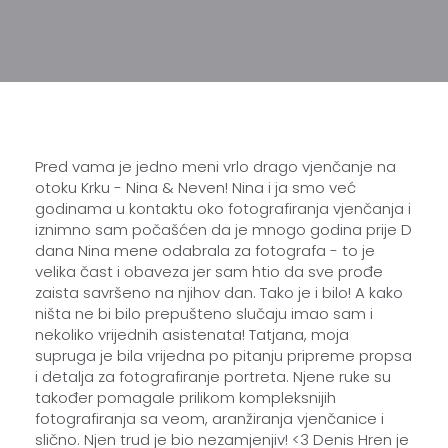
Pred vama je jedno meni vrlo drago vjenčanje na
otoku Krku - Nina & Neven! Nina i ja smo već
godinama u kontaktu oko fotografiranja vjenčanja i
iznimno sam počašćen da je mnogo godina prije D
dana Nina mene odabrala za fotografa - to je
velika čast i obaveza jer sam htio da sve prođe
zaista savršeno na njihov dan. Tako je i bilo! A kako
ništa ne bi bilo prepušteno slučaju imao sam i
nekoliko vrijednih asistenata! Tatjana, moja
supruga je bila vrijedna po pitanju pripreme propsa
i detalja za fotografiranje portreta. Njene ruke su
također pomagale prilikom kompleksnijih
fotografiranja sa veom, aranžiranja vjenčanice i
slično. Njen trud je bio nezamjenjiv! <3 Denis Hren je