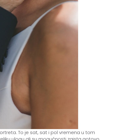
reta. To je sat, sat i pol vremena u tom
veliku ulogu ali su mogućnosti zaista gotovo