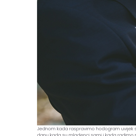
Jednom kada raspravimo hodogram uvijek se 
danu kada su mladenci sami i kada radimo nji