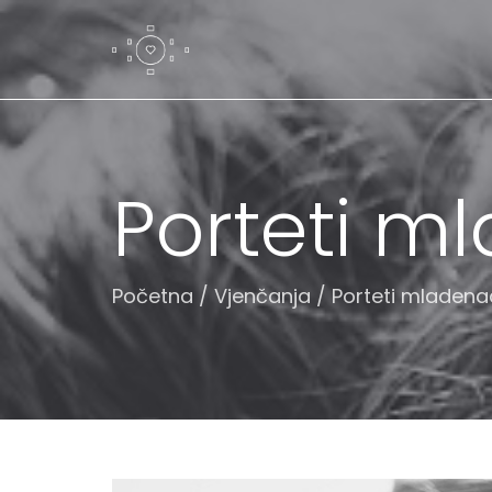
Porteti m
Početna
/
Vjenčanja
/
Porteti mladen