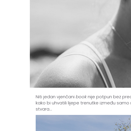
Niti jedan vjenčani
book
nije potpun bez pre
kako bi uhvatili lijepe trenutke između samo
stvara...