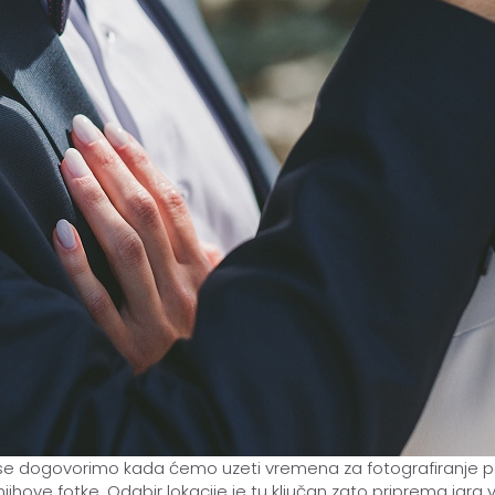
dogovorimo kada ćemo uzeti vremena za fotografiranje port
hove fotke. Odabir lokacije je tu ključan zato priprema igra 