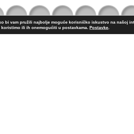
ko bi vam pružili najbolje moguće korisničko iskustvo na našoj int
e koristimo ili ih onemogućiti u postavkama.
Postavke
.
enčanje je životni izazov
e da Vam pomognemo u prvim zajedničkim koracima 