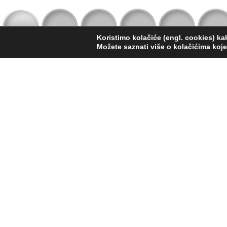
Koristimo kolačiće (engl. cookies) ka
Možete saznati više o kolačićima koj
Vj
...na nama j