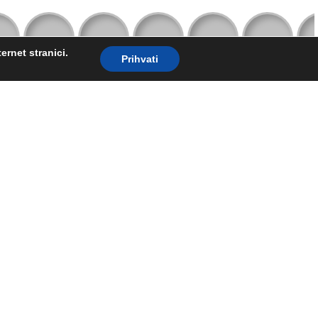
ernet stranici.
Prihvati
...
Vašeg života.