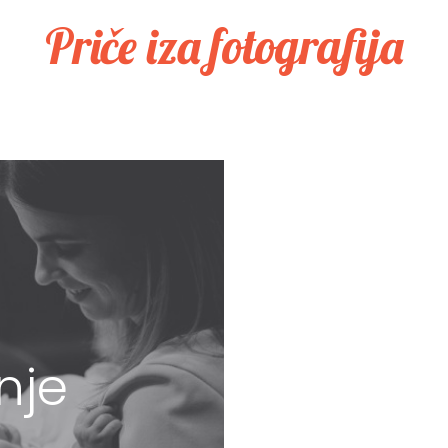
Priče iza fotografija
nje