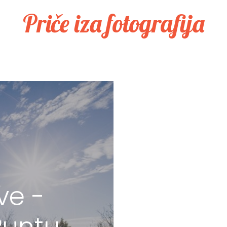
Priče iza fotografija
ve -