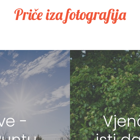
Priče iza fotografija
ve -
Vjenč