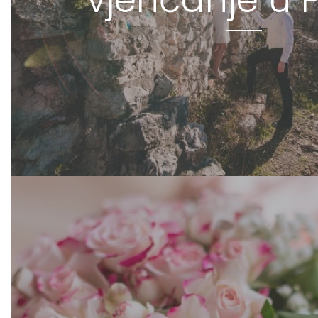
vjenčanje u 
FOCUS ON LOVE
/
VJENČANI FOTOGRAF
/
VJENČANJE OT