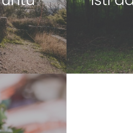
Puntu
isti d
OK KRK
/
VJENČANJE PUNAT
FOCUS ON LOVE
/