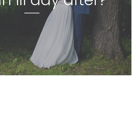
an ili day after?
FOTOGRAFIRANJE VJENČANJA
/
VJENČANI PORTRETI