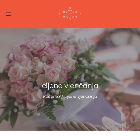
Toggle
navigation
cijene vjenčanja
Početna
/
cijene vjenčanja