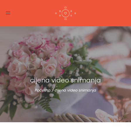
Toggle
navigation
cijena video snimanja
Početna
/
cijena video snimanja