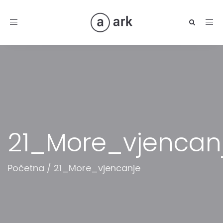
Toggle
navigation
21_More_vjencan
Početna
/
21_More_vjencanje