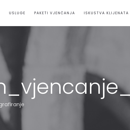
A
USLUGE
PAKETI VJENČANJA
ISKUSTVA KLIJENATA
n_vjencanje_
rafiranje