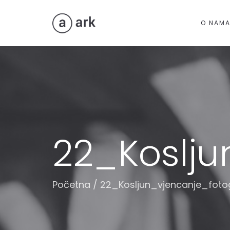
O NAM
22_Koslju
Početna
/
22_Kosljun_vjencanje_fotog