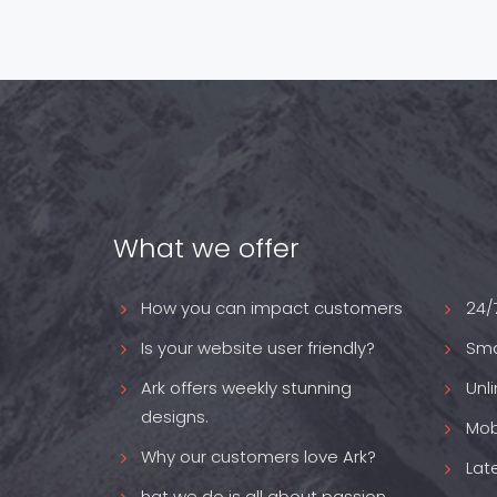
What we offer
How you can impact customers
24/
Is your website user friendly?
Sma
Ark offers weekly stunning
Unl
designs.
Mob
Why our customers love Ark?
Lat
hat we do is all about passion