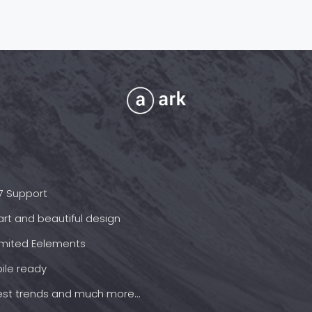
7 Support
rt and beautiful design
imited Eelements
ile ready
est trends and much more...